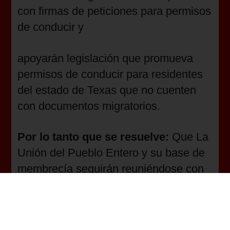
con firmas de peticiones para permisos
de conducir y
apoyarán legislación que promueva
permisos de conducir para residentes
del estado de Texas que no cuenten
con documentos migratorios.
Por lo tanto que se resuelve:
Que La
Unión del Pueblo Entero y su base de
membrecía seguirán reuniéndose con
Representantes Estatales y
continuarán tomando acción acerca de
los permisos de conducir.