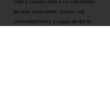
Valle y causan daño a los solicitantes
de asilo vulnerables. Somos una
comunidad fuerte y capaz de dar la
bienvenida a las familias y luchar
contra el COVID-19, pero los
funcionarios como Cuellar deben ser
lo suficientemente valientes y
audaces para que esto suceda.
Únase a nosotros el lunes 16 de
agosto a las 10 a. M. Fuera de la
oficina del representante Henry