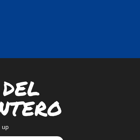
 DEL
NTERO
 up