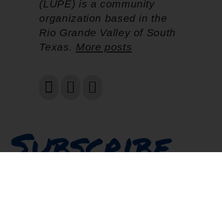
(LUPE) is a community
organization based in the
Rio Grande Valley of South
Texas.
More posts
Subscribe
for updates