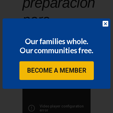
preparación
para
empezar
Our families whole.
Our communities free.
su
solicitud.
BECOME A MEMBER