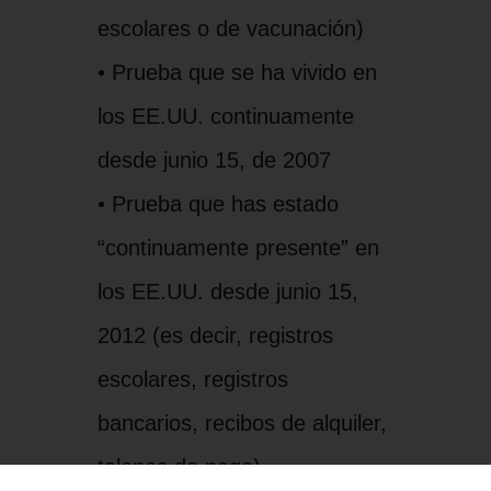
escolares o de vacunación)
• Prueba que se ha vivido en
los EE.UU. continuamente
desde junio 15, de 2007
• Prueba que has estado
“continuamente presente” en
los EE.UU. desde junio 15,
2012 (es decir, registros
escolares, registros
bancarios, recibos de alquiler,
talones de pago)