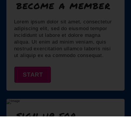
become a member
Lorem ipsum dolor sit amet, consectetur
adipiscing elit, sed do eiusmod tempor
incididunt ut labore et dolore magna
aliqua. Ut enim ad minim veniam, quis
nostrud exercitation ullamco laboris nisi
ut aliquip ex ea commodo consequat.
START
sign up for
updates