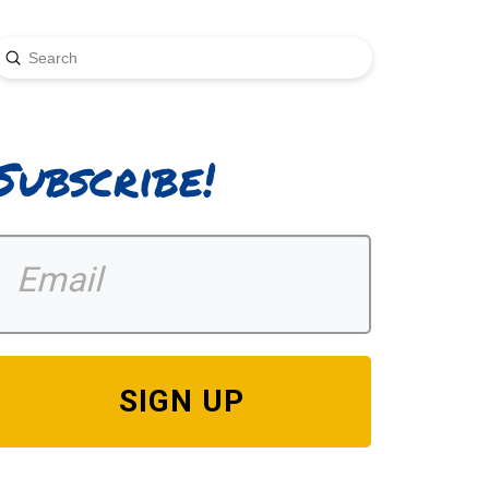
Submit
earch
Subscribe!
SIGN UP