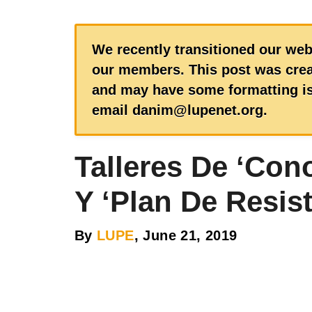
We recently transitioned our web
our members. This post was creat
and may have some formatting is
email danim@lupenet.org.
Talleres De ‘Con
Y ‘Plan De Resist
By
LUPE
, June 21, 2019