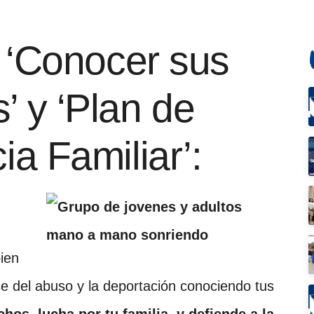
e ‘Conocer sus
’ y ‘Plan de
ia Familiar’:
ien
e del abuso y la deportación conociendo tus
os, lucha por tu familia, y defiende a la